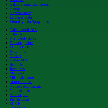
Calcio &amp; Tecnologia
Cinegol
Nomen Omen
La prima volta
Etimologie da Spogliatoio
Calcionapoli1926
Cittaceleste
Derbyderbyderby
Fantamagazine
FCInter1908
Forzaroma
Golssip
Hellas1903
Ilmilanista
Juvenews
Mediagol
Milanistichannel
Mondoudinese
Notiziecalciomercato
Numericalcio
Padovasport
Pianetamilan
SOS Fanta
Toronews