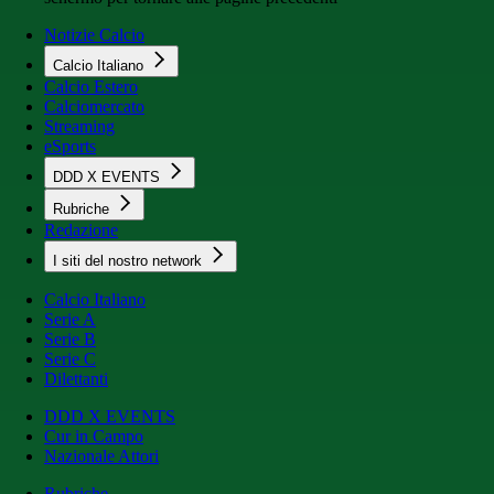
Notizie Calcio
Calcio Italiano
Calcio Estero
Calciomercato
Streaming
eSports
DDD X EVENTS
Rubriche
Redazione
I siti del nostro network
Calcio Italiano
Serie A
Serie B
Serie C
Dilettanti
DDD X EVENTS
Cur in Campo
Nazionale Attori
Rubriche