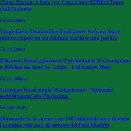
Colpo Parma: è fatta per l'attaccante El Bilal Touré
dall'Atalanta
Calcio Estero
Tragedia in Thailandia: il calciatore Safwan Awae
muore colpito da un fulmine durante una partita
Calcio Estero
Il Kairat Almaty giocherà il preliminare di Champions
a 800 km da casa: la "colpa" è di Kanye West
Calcio Italiano
Giuseppe Rossi elogia Mastantuono: "Regalerà
soddisfazioni alla Fiorentina"
Calciomercato
Diomande fa la storia: con 140 milioni di euro diventa
l'acquisto più caro di sempre del Real Madrid