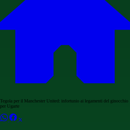
Tegola per il Manchester United: infortunio ai legamenti del ginocchio
per Ugarte