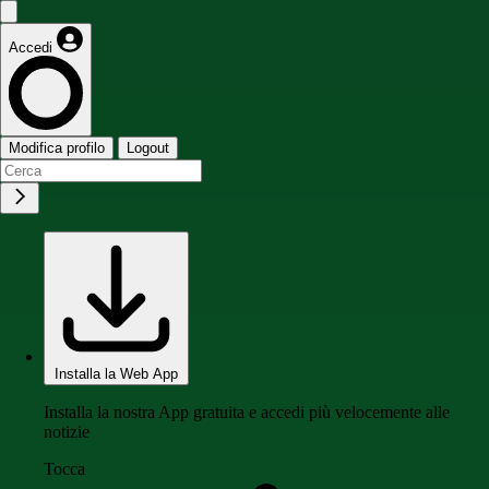
Accedi
Modifica profilo
Logout
Installa la Web App
Installa la nostra App gratuita e accedi più velocemente alle
notizie
Tocca