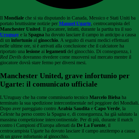
Il
Mondiale
che si sta disputando in Canada, Messico e Stati Uniti ba
portato bruttissime notizie per
Manuel Ugarte
, centrocampista del
Manchester United
. Il giocatore, infatti, durante la partita tra il suo
Uruguay
e la
Spagna
ha dovuto lasciare il campo in anticipo a causa
di un
infortunio
al
ginocchio
. A seguito di esami medici effettuati
nelle ultime ore, si è arrivati alla conclusione che il calciatore ha
riportato una
lesione
ai
legamenti
del ginocchio. Di conseguenza, i
Red Devils
dovranno rivedere come muoversi sul mercato mentre il
giocatore dovrà stare fermo per diversi mesi.
Manchester United, grave infortunio per
Ugarte: il comunicato ufficiale
L'Uruguay che ha come commissario tecnico
Marcelo Bielsa
ha
terminato la sua spedizione intercontinentale nel peggiore dei Mondiali.
Dopo aver pareggiato contro
Arabia Saudita
e
Capo Verde
, la
Celeste
ha perso contro la Spagna e, di conseguenza, ha già salutato la
massima competizione intercontinentale. Per di più, durante il match
contro i Campioni d'Europa allenati da
De La Fuente
, il
centrocampista Ugarte ha dovuto lasciare il campo anzitempo a causa
di un grave infortunio al ginocchio.