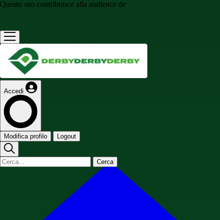
Questo sito contribuisce alla audience de
Accedi
Modifica profilo
Logout
Cerca