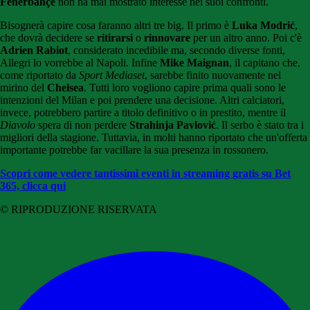
Fenerbahçe
non ha mai mostrato interesse nei suoi confronti.
Bisognerà capire cosa faranno altri tre big. Il primo è
Luka Modrić
,
che dovrà decidere se
ritirarsi
o
rinnovare
per un altro anno. Poi c'è
Adrien Rabiot
, considerato incedibile ma, secondo diverse fonti,
Allegri lo vorrebbe al Napoli. Infine
Mike Maignan
, il capitano che,
come riportato da
Sport Mediaset
, sarebbe finito nuovamente nel
mirino del
Chelsea
. Tutti loro vogliono capire prima quali sono le
intenzioni del Milan e poi prendere una decisione. Altri calciatori,
invece, potrebbero partire a titolo definitivo o in prestito, mentre il
Diavolo
spera di non perdere
Strahinja Pavlović
. Il serbo è stato tra i
migliori della stagione. Tuttavia, in molti hanno riportato che un'offerta
importante potrebbe far vacillare la sua presenza in rossonero.
Scopri come vedere tantissimi eventi in streaming gratis su Bet
365, clicca qui
© RIPRODUZIONE RISERVATA