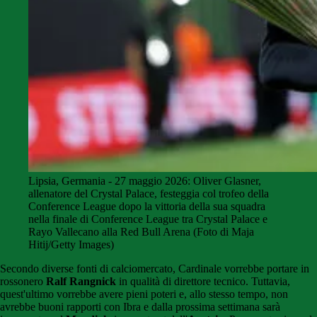
Lipsia, Germania - 27 maggio 2026: Oliver Glasner,
allenatore del Crystal Palace, festeggia col trofeo della
Conference League dopo la vittoria della sua squadra
nella finale di Conference League tra Crystal Palace e
Rayo Vallecano alla Red Bull Arena (Foto di Maja
Hitij/Getty Images)
Secondo diverse fonti di calciomercato, Cardinale vorrebbe portare in
rossonero
Ralf Rangnick
in qualità di direttore tecnico. Tuttavia,
quest'ultimo vorrebbe avere pieni poteri e, allo stesso tempo, non
avrebbe buoni rapporti con Ibra e dalla prossima settimana sarà