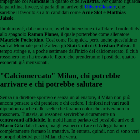
impegnato col
Mondiale
in quanto ct dell'
Austria
. Per quanto riguarda
la panchina, invece, si parla di un arrivo di
Oliver Glasner
, che
sarebbe il favorito su altri candidati come
Arne Slot
e
Matthias
Jaissle
.
Ibrahimović, dal canto suo, avrebbe intenzione di affidare il ruolo di ds
allo spagnolo
Ramon Planes
, il quale porterebbe come allenatore
Mauricio Pochettino
. Così come Rangnick, però, anche quest'ultimo
sarà al Mondiale perché allena gli
Stati Uniti
di
Christian Pulisic
. Il
tempo stringe e, a poche settimane dall'inizio del calciomercato, il club
rossonero non ha trovato le figure che prenderanno i posti dei quattro
esonerati già menzionati.
"Calciomercato" Milan, chi potrebbe
arrivare e chi potrebbe salutare
Senza un direttore sportivo e senza un allenatore, il Milan non può
ancora pensare a chi prendere e chi cedere. I rinforzi nei vari ruoli
dipendono anche dalle scelte che faranno color che arriveranno in
rossonero. Tuttavia, ai rossoneri servirebbe sicuramente un
centravanti affidabile
. In molti hanno parlato del possibile arrivo di
Mario Gila
dalla
Lazio
, ma gli esoneri di Tare ed Allegri hanno
completamente fermato la trattativa. In entrata, quindi, non ci sono veri
e propri obiettivi per il Milan che verrà.