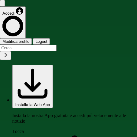
Accedi
Modifica profilo
Logout
Installa la Web App
Installa la nostra App gratuita e accedi più velocemente alle
notizie
Tocca