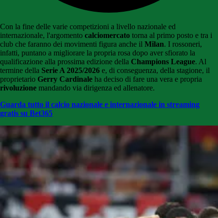
Con la fine delle varie competizioni a livello nazionale ed
internazionale, l'argomento
calciomercato
torna al primo posto e tra i
club che faranno dei movimenti figura anche il
Milan
. I rossoneri,
infatti, puntano a migliorare la propria rosa dopo aver sfiorato la
qualificazione alla prossima edizione della
Champions League
. Al
termine della
Serie A 2025/2026
e, di conseguenza, della stagione, il
proprietario
Gerry Cardinale
ha deciso di fare una vera e propria
rivoluzione
mandando via dirigenza ed allenatore.
Guarda tutto il calcio nazionale e internazionale in streaming
gratis su Bet365