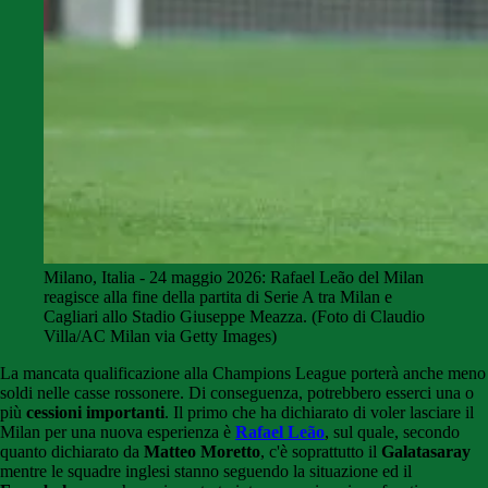
Milano, Italia - 24 maggio 2026: Rafael Leão del Milan
reagisce alla fine della partita di Serie A tra Milan e
Cagliari allo Stadio Giuseppe Meazza. (Foto di Claudio
Villa/AC Milan via Getty Images)
La mancata qualificazione alla Champions League porterà anche meno
soldi nelle casse rossonere. Di conseguenza, potrebbero esserci una o
più
cessioni importanti
. Il primo che ha dichiarato di voler lasciare il
Milan per una nuova esperienza è
Rafael Leão
, sul quale, secondo
quanto dichiarato da
Matteo Moretto
, c'è soprattutto il
Galatasaray
mentre le squadre inglesi stanno seguendo la situazione ed il