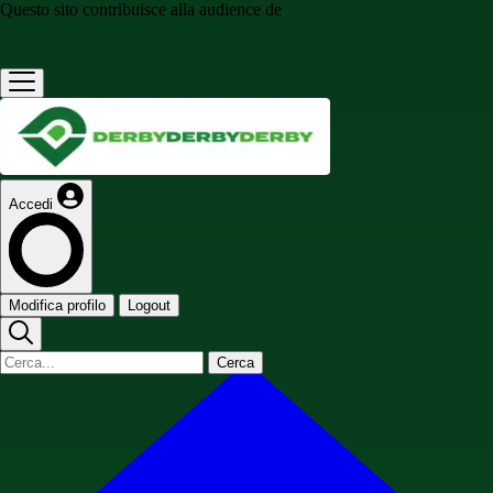
Questo sito contribuisce alla audience de
Accedi
Modifica profilo
Logout
Cerca