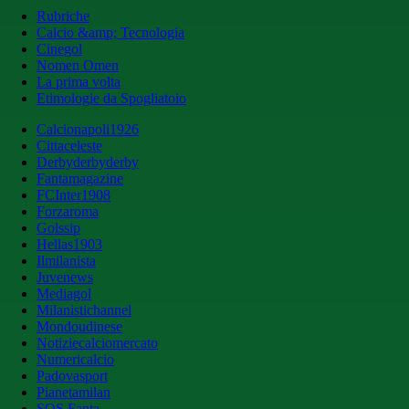
Rubriche
Calcio &amp; Tecnologia
Cinegol
Nomen Omen
La prima volta
Etimologie da Spogliatoio
Calcionapoli1926
Cittaceleste
Derbyderbyderby
Fantamagazine
FCInter1908
Forzaroma
Golssip
Hellas1903
Ilmilanista
Juvenews
Mediagol
Milanistichannel
Mondoudinese
Notiziecalciomercato
Numericalcio
Padovasport
Pianetamilan
SOS Fanta