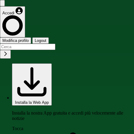
Accedi
Modifica profilo
Logout
Installa la Web App
Installa la nostra App gratuita e accedi più velocemente alle
notizie
Tocca