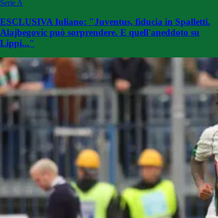
Serie A
ESCLUSIVA Iuliano: "Juventus, fiducia in Spalletti.
Alajbegovic può sorprendere. E quell'aneddoto su
Lippi..."