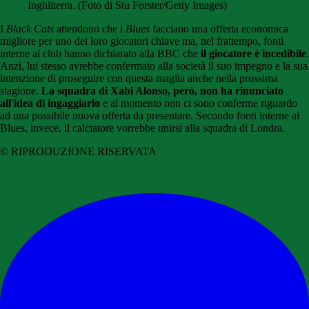
Inghilterra. (Foto di Stu Forster/Getty Images)
I
Black Cats
attendono che i
Blues
facciano una offerta economica
migliore per uno dei loro giocatori chiave ma, nel frattempo, fonti
interne al club hanno dichiarato alla BBC che
il giocatore è incedibile
.
Anzi, lui stesso avrebbe confermato alla società il suo impegno e la sua
intenzione di proseguire con questa maglia anche nella prossima
stagione.
La squadra di Xabi Alonso, però, non ha rinunciato
all'idea di ingaggiarlo
e al momento non ci sono conferme riguardo
ad una possibile nuova offerta da presentare. Secondo fonti interne ai
Blues, invece, il calciatore vorrebbe unirsi alla squadra di Londra.
© RIPRODUZIONE RISERVATA