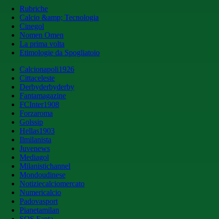
Rubriche
Calcio &amp; Tecnologia
Cinegol
Nomen Omen
La prima volta
Etimologie da Spogliatoio
Calcionapoli1926
Cittaceleste
Derbyderbyderby
Fantamagazine
FCInter1908
Forzaroma
Golssip
Hellas1903
Ilmilanista
Juvenews
Mediagol
Milanistichannel
Mondoudinese
Notiziecalciomercato
Numericalcio
Padovasport
Pianetamilan
SOS Fanta