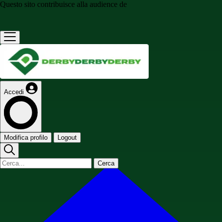
Questo sito contribuisce alla audience de
Accedi
Modifica profilo
Logout
Cerca