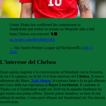
Granit Xhaka has reaffirmed his commitment to
Sunderland and wishes to remain on Wearside after a bid
from Chelsea was rejected. 🐈‍⬛
pic.twitter.com/IHrxM6XQ8A
— Sky Sports Premier League (@SkySportsPL)
July 3,
2026
L'interesse del Chelsea
Dopo questa stagione e la convocazione al Mondiale con la Svizzera,
di cui è il capitano, su di lui c'è il forte interesse del
Chelsea
. Il nuovo
allenatore dei
Blues
,
Xabi Alonso
, lo conosce bene e lo ha già allenato
nel corso della sua esperienza al
Bayer Leverkusen
. Il contratto di
Xhaka con il Sunderland scade nel 2028 ma la squadra londinese ha
già tentato una prima offerta. Questo primo tentativo, su base di otto
milioni di sterline, è stato però rifiutato dal Sunderland che l'ha ritenuta
insufficiente.