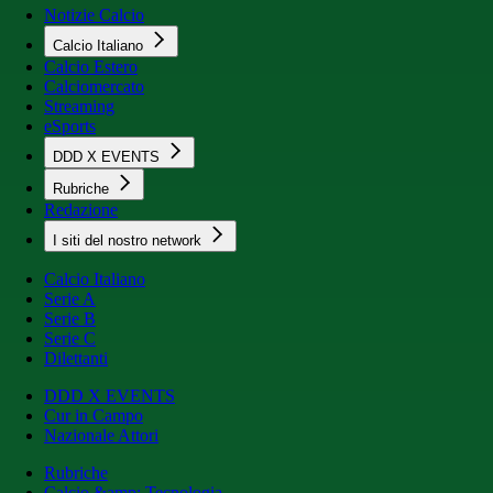
Notizie Calcio
Calcio Italiano
Calcio Estero
Calciomercato
Streaming
eSports
DDD X EVENTS
Rubriche
Redazione
I siti del nostro network
Calcio Italiano
Serie A
Serie B
Serie C
Dilettanti
DDD X EVENTS
Cur in Campo
Nazionale Attori
Rubriche
Calcio &amp; Tecnologia