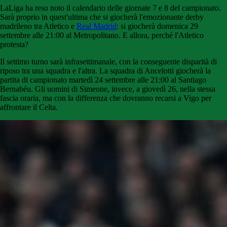
LaLiga ha reso noto il calendario delle giornate 7 e 8 del campionato.
Sarà proprio in quest'ultima che si giocherà l'emozionante derby
madrileno tra Atletico e
Real Madrid
: si giocherà domenica 29
settembre alle 21:00 al Metropolitano. E allora, perché l'Atletico
protesta?
Il settimo turno sarà infrasettimanale, con la conseguente disparità di
riposo tra una squadra e l'altra. La squadra di Ancelotti giocherà la
partita di campionato martedì 24 settembre alle 21:00 al Santiago
Bernabéu. Gli uomini di Simeone, invece, a giovedì 26, nella stessa
fascia oraria, ma con la differenza che dovranno recarsi a Vigo per
affrontare il Celta.