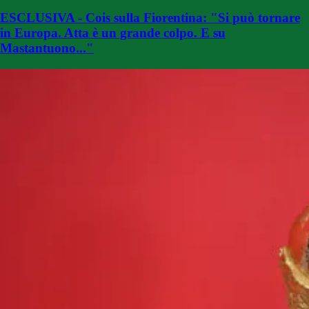
ESCLUSIVA - Cois sulla Fiorentina: "Si può tornare
in Europa. Atta è un grande colpo. E su
Mastantuono..."