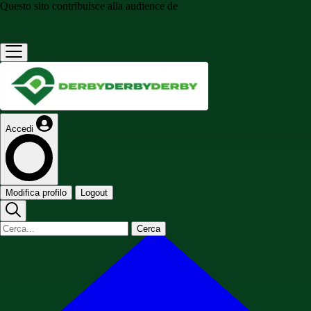
Questo sito contribuisce alla audience de
Accedi
Modifica profilo
Logout
Cerca