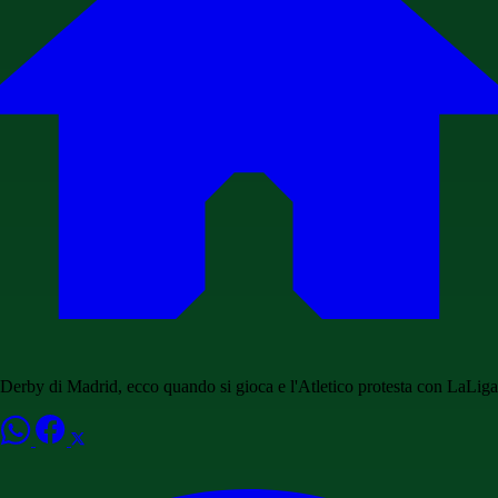
Derby di Madrid, ecco quando si gioca e l'Atletico protesta con LaLiga