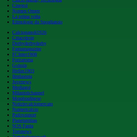
Cinegol
Nomen Omen
La prima volta
Etimologie da Spogliatoio
Calcionapoli1926
Cittaceleste
Derbyderbyderby
Fantamagazine
FCInter1908
Forzaroma
Golssip
Hellas1903
Ilmilanista
Juvenews
Mediagol
Milanistichannel
Mondoudinese
Notiziecalciomercato
Numericalcio
Padovasport
Pianetamilan
SOS Fanta
Toronews
Tuttobolognaweb