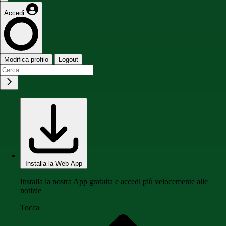
Accedi
Modifica profilo
Logout
Installa la Web App
Installa la nostra App gratuita e accedi più velocemente alle
notizie
Tocca