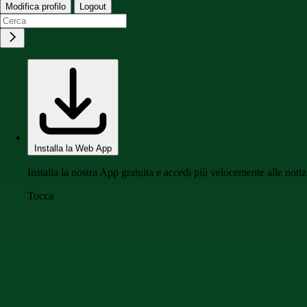
Modifica profilo
Logout
Installa la Web App
Installa la nostra App gratuita e accedi più velocemente alle notiz
Tocca