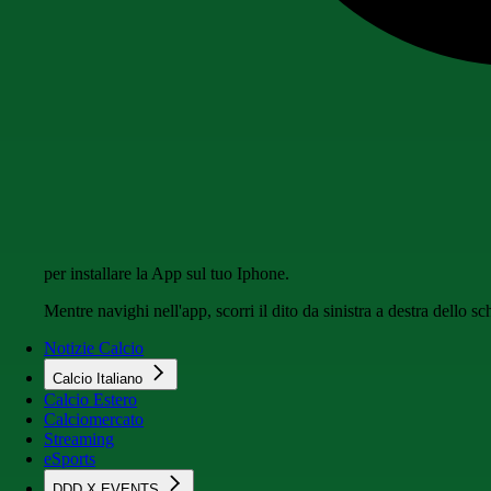
per installare la App sul tuo Iphone.
Mentre navighi nell'app, scorri il dito da sinistra a destra dello 
Notizie Calcio
Calcio Italiano
Calcio Estero
Calciomercato
Streaming
eSports
DDD X EVENTS