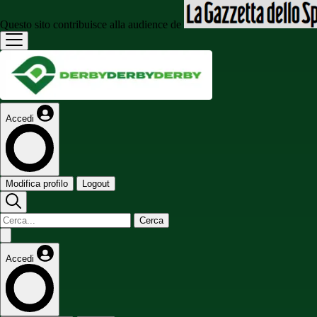
Questo sito contribuisce alla audience de
Accedi
Modifica profilo
Logout
Cerca
Accedi