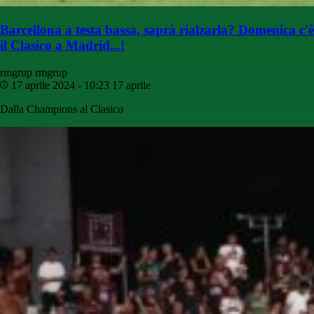
Barcellona a testa bassa, saprà rialzarla? Domenica c'è
il Clasico a Madrid...!
rmgrup
rmgrup
17 aprile 2024 - 10:23
17 aprile
Dalla Champions al Clasico