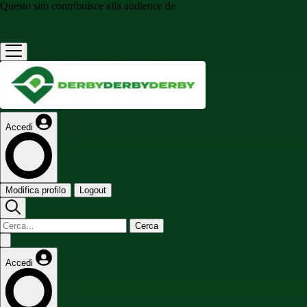
Questo sito contribuisce alla audience de
Accedi
Modifica profilo
Logout
Cerca
Accedi