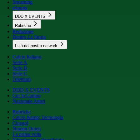
Streaming
eSports
DDD X EVENTS
Rubriche
Redazione
Dentro La Storia
I siti del nostro network
Calcio Italiano
Serie A
Serie B
Serie C
Dilettanti
DDD X EVENTS
Cur in Campo
Nazionale Attori
Rubriche
Calcio &amp; Tecnologia
Cinegol
Nomen Omen
La prima volta
Etimologie da Spogliatoio