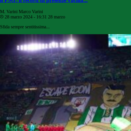
il PSG: il record di presenze vacilla...
M. Varini
Marco Varini
28 marzo 2024 - 16:31
28 marzo
Sfida sempre sentitissima...