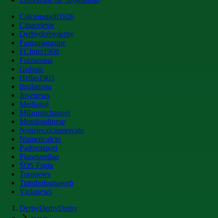
Calcionapoli1926
Cittaceleste
Derbyderbyderby
Fantamagazine
FCInter1908
Forzaroma
Golssip
Hellas1903
Ilmilanista
Juvenews
Mediagol
Milanistichannel
Mondoudinese
Notiziecalciomercato
Numericalcio
Padovasport
Pianetamilan
SOS Fanta
Toronews
Tuttobolognaweb
Violanews
DerbyDerbyDerby