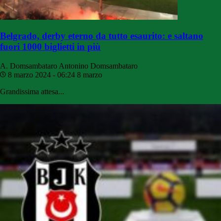
Belgrado, derby eterno da tutto esaurito: e saltano
fuori 1000 biglietti in più
A. Domsambataro
Antonino Domsambataro
8 marzo 2024 - 06:24
8 marzo
Grandissima attesa...