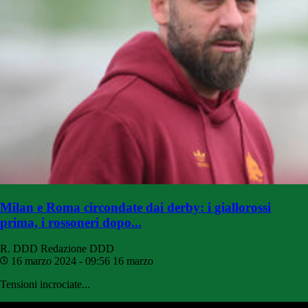
Milan e Roma circondate dai derby: i giallorossi
prima, i rossoneri dopo...
R. DDD
Redazione DDD
16 marzo 2024 - 09:56
16 marzo
Tensioni incrociate...