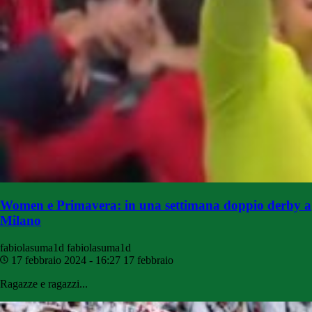
Women e Primavera: in una settimana doppio derby a
Milano
fabiolasuma1d
fabiolasuma1d
17 febbraio 2024 - 16:27
17 febbraio
Ragazze e ragazzi...