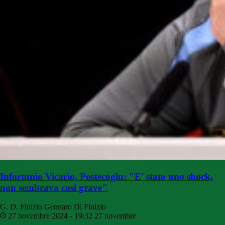
Infortunio Vicario, Postecoglu: "E' stato uno shock,
non sembrava così grave"
G. D. Finizio
Gennaro Di Finizio
27 novembre 2024 - 19:32
27 novembre