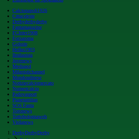
Calcionapoli1926
Cittaceleste
Derbyderbyderby
Fantamagazine
FCInter1908
Forzaroma
Golssip
Hellas1903
Ilmilanista
Juvenews
Mediagol
Milanistichannel
Mondoudinese
Notiziecalciomercato
Numericalcio
Padovasport
Pianetamilan
SOS Fanta
Toronews
Tuttobolognaweb
Violanews
DerbyDerbyDerby