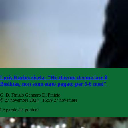
Loris Karius rivela: "Ho dovuto denunciare il
Besiktas, non sono stato pagato per 5-6 mesi"
G. D. Finizio
Gennaro Di Finizio
27 novembre 2024 - 16:59
27 novembre
Le parole del portiere