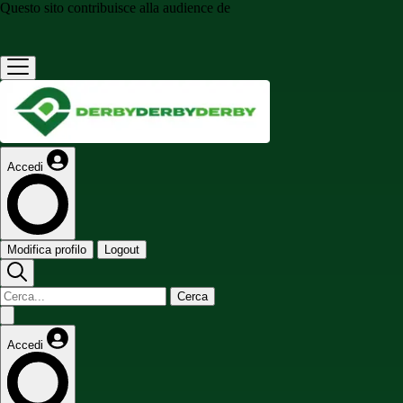
Questo sito contribuisce alla audience de
Accedi
Modifica profilo
Logout
Cerca
Accedi