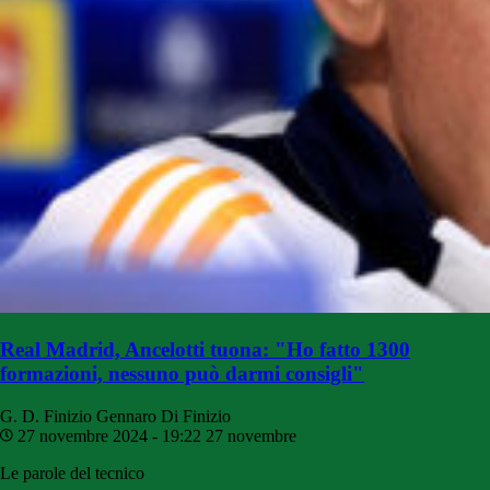
Real Madrid, Ancelotti tuona: "Ho fatto 1300
formazioni, nessuno può darmi consigli"
G. D. Finizio
Gennaro Di Finizio
27 novembre 2024 - 19:22
27 novembre
Le parole del tecnico