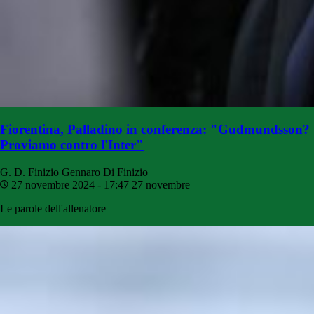
Fiorentina, Palladino in conferenza: "Gudmundsson?
Proviamo contro l'Inter"
G. D. Finizio
Gennaro Di Finizio
27 novembre 2024 - 17:47
27 novembre
Le parole dell'allenatore