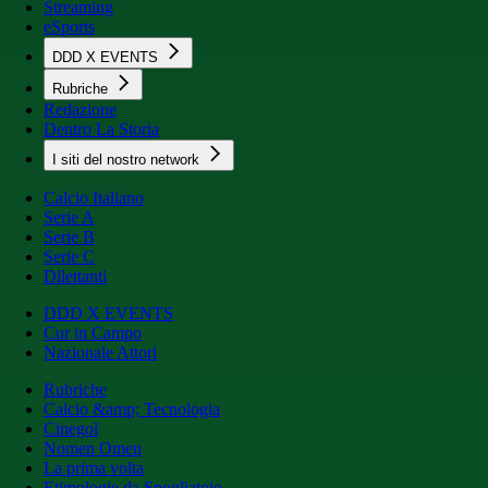
Streaming
eSports
DDD X EVENTS
Rubriche
Redazione
Dentro La Storia
I siti del nostro network
Calcio Italiano
Serie A
Serie B
Serie C
Dilettanti
DDD X EVENTS
Cur in Campo
Nazionale Attori
Rubriche
Calcio &amp; Tecnologia
Cinegol
Nomen Omen
La prima volta
Etimologie da Spogliatoio