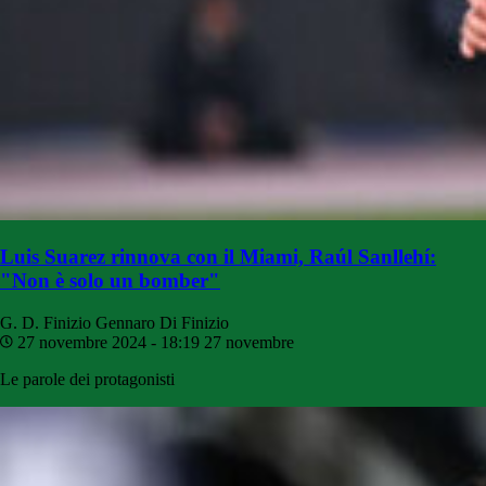
Luis Suarez rinnova con il Miami, Raúl Sanllehí:
"Non è solo un bomber"
G. D. Finizio
Gennaro Di Finizio
27 novembre 2024 - 18:19
27 novembre
Le parole dei protagonisti