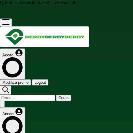
Questo sito contribuisce alla audience de
Accedi
Modifica profilo
Logout
Cerca
Accedi