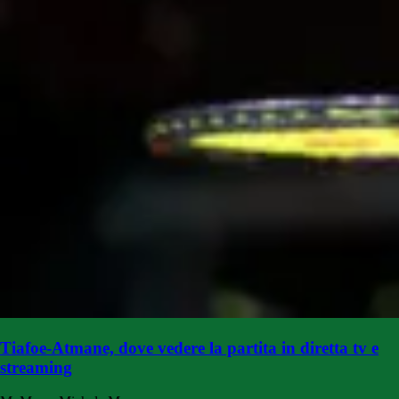
Tiafoe-Atmane, dove vedere la partita in diretta tv e
streaming