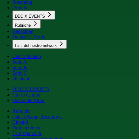
Streaming
eSports
DDD X EVENTS
Rubriche
Redazione
Dentro La Storia
I siti del nostro network
Calcio Italiano
Serie A
Serie B
Serie C
Dilettanti
DDD X EVENTS
Cur in Campo
Nazionale Attori
Rubriche
Calcio &amp; Tecnologia
Cinegol
Nomen Omen
La prima volta
Etimologie da Spogliatoio