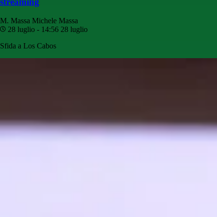
streaming
M. Massa
Michele Massa
28 luglio - 14:56
28 luglio
Sfida a Los Cabos