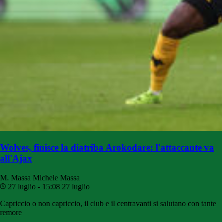
Wolves, finisce la diatriba Arokodare: l'attaccante va
all'Ajax
M. Massa
Michele Massa
27 luglio - 15:08
27 luglio
Capriccio o non capriccio, il club e il centravanti si salutano con tante
remore