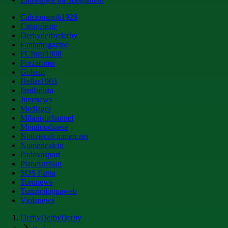
Calcionapoli1926
Cittaceleste
Derbyderbyderby
Fantamagazine
FCInter1908
Forzaroma
Golssip
Hellas1903
Ilmilanista
Juvenews
Mediagol
Milanistichannel
Mondoudinese
Notiziecalciomercato
Numericalcio
Padovasport
Pianetamilan
SOS Fanta
Toronews
Tuttobolognaweb
Violanews
DerbyDerbyDerby