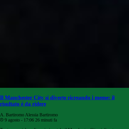
Il Manchester City si diverte ricreando i meme: il
risultato è da ridere
A. Bartiromo
Alessia Bartiromo
9 agosto - 17:06
26 minuti fa