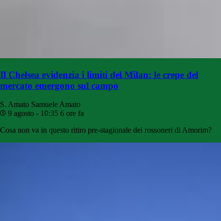
Il Chelsea evidenzia i limiti del Milan: le crepe del
mercato emergono sul campo
S. Amato
Samuele Amato
9 agosto - 10:35
6 ore fa
Cosa non va in questo ritiro pre-stagionale dei rossoneri di Amorim?