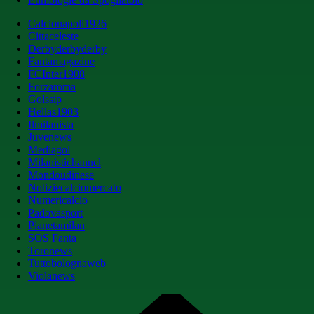
Calcionapoli1926
Cittaceleste
Derbyderbyderby
Fantamagazine
FCInter1908
Forzaroma
Golssip
Hellas1903
Ilmilanista
Juvenews
Mediagol
Milanistichannel
Mondoudinese
Notiziecalciomercato
Numericalcio
Padovasport
Pianetamilan
SOS Fanta
Toronews
Tuttobolognaweb
Violanews