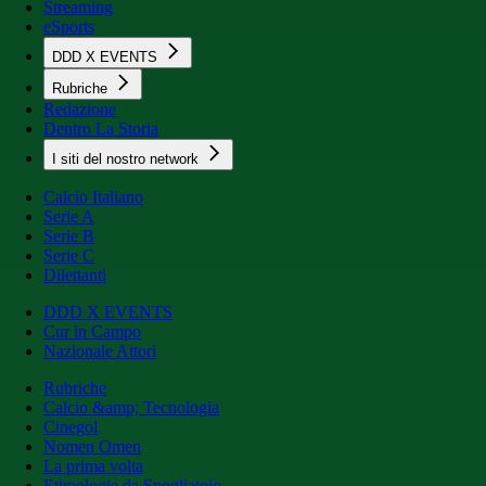
Streaming
eSports
DDD X EVENTS
Rubriche
Redazione
Dentro La Storia
I siti del nostro network
Calcio Italiano
Serie A
Serie B
Serie C
Dilettanti
DDD X EVENTS
Cur in Campo
Nazionale Attori
Rubriche
Calcio &amp; Tecnologia
Cinegol
Nomen Omen
La prima volta
Etimologie da Spogliatoio