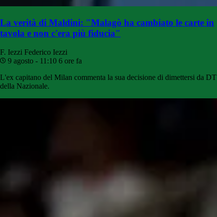
La verità di Maldini: "Malagò ha cambiato le carte in
tavola e non c'era più fiducia"
F. Iezzi
Federico Iezzi
9 agosto - 11:10
6 ore fa
L'ex capitano del Milan commenta la sua decisione di dimettersi da DT
della Nazionale.