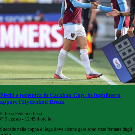
Fischi e polemica in Carabao Cup: in Inghilterra
appare l'Hydration Break
F. Iezzi
Federico Iezzi
9 agosto - 12:45
4 ore fa
Succede nella coppa di lega dove alcune gare sono state fermate dagli
arbitri.