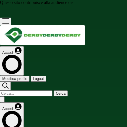
Questo sito contribuisce alla audience de
Accedi
Modifica profilo
Logout
Cerca
Accedi