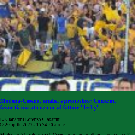
Modena-Cesena, analisi e pronostico: Canarini
favoriti, ma attenzione al fattore 'derby'
L. Ciabattini
Lorenzo Ciabattini
20 aprile 2025 - 15:34
20 aprile
Modena più in salute, ma il Cesena non vuol mollare la zona playoff