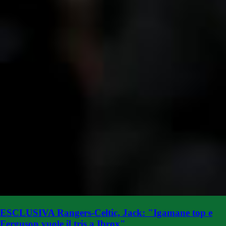
ESCLUSIVA Rangers-Celtic, Jack: "Igamane top e
Ferguson vuole il tris a Ibrox"