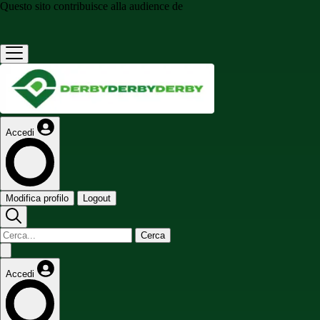
Questo sito contribuisce alla audience de
Accedi
Modifica profilo
Logout
Cerca
Accedi