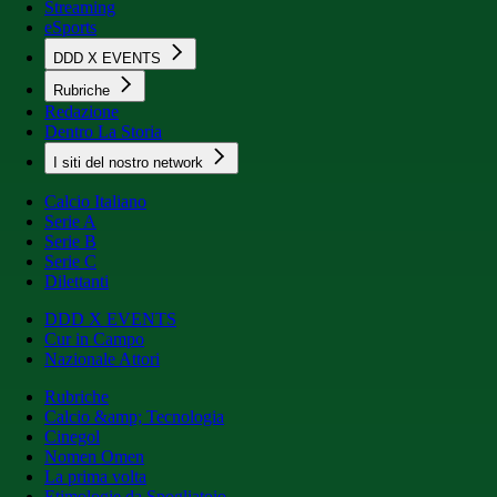
Streaming
eSports
DDD X EVENTS
Rubriche
Redazione
Dentro La Storia
I siti del nostro network
Calcio Italiano
Serie A
Serie B
Serie C
Dilettanti
DDD X EVENTS
Cur in Campo
Nazionale Attori
Rubriche
Calcio &amp; Tecnologia
Cinegol
Nomen Omen
La prima volta
Etimologie da Spogliatoio