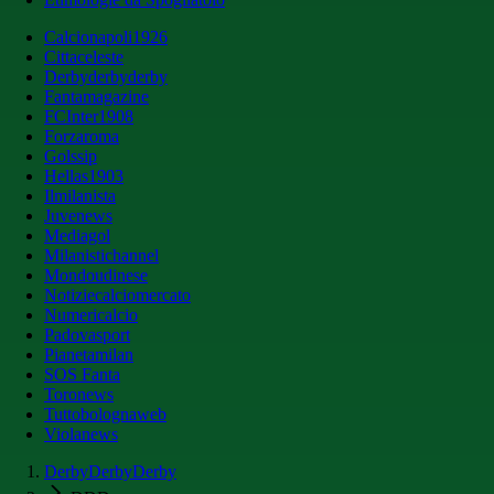
Calcionapoli1926
Cittaceleste
Derbyderbyderby
Fantamagazine
FCInter1908
Forzaroma
Golssip
Hellas1903
Ilmilanista
Juvenews
Mediagol
Milanistichannel
Mondoudinese
Notiziecalciomercato
Numericalcio
Padovasport
Pianetamilan
SOS Fanta
Toronews
Tuttobolognaweb
Violanews
DerbyDerbyDerby