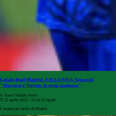
Getafe-Real Madrid, ESCLUSIVA Tamaral:
"Mayoral e Terrats, le armi azulonas"
S. Sorce
Stefano Sorce
22 aprile 2025 - 10:24
22 aprile
L'analisi del derby di Madrid